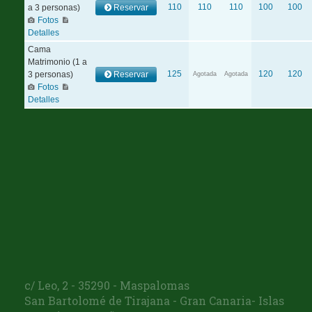
c/ Leo, 2 - 35290 - Maspalomas
San Bartolomé de Tirajana - Gran Canaria- Islas