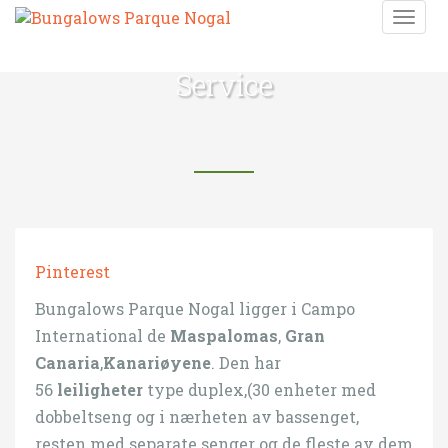
T
o
g
Service
g
l
e
n
a
v
i
g
a
Pinterest
t
i
Bungalows Parque Nogal ligger i Campo
o
International de
Maspalomas
,
Gran
n
Canaria
,
Kanariøyene
. Den har
56
leiligheter
type duplex,(30 enheter med
dobbeltseng og i nærheten av bassenget,
resten med separate senger og de fleste av dem