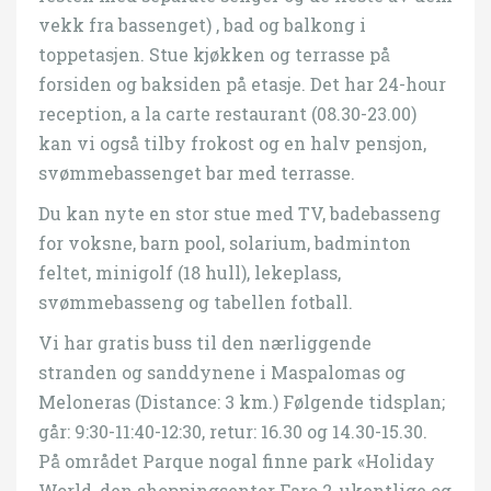
vekk fra bassenget) , bad og balkong i
toppetasjen. Stue kjøkken og terrasse på
forsiden og baksiden på etasje. Det har 24-hour
reception, a la carte restaurant (08.30-23.00)
kan vi også tilby frokost og en halv pensjon,
svømmebassenget bar med terrasse.
Du kan nyte en stor stue med TV, badebasseng
for voksne, barn pool, solarium, badminton
feltet, minigolf (18 hull), lekeplass,
svømmebasseng og tabellen fotball.
Vi har gratis buss til den nærliggende
stranden og sanddynene i Maspalomas og
Meloneras (Distance: 3 km.) Følgende tidsplan;
går: 9:30-11:40-12:30, retur: 16.30 og 14.30-15.30.
På området Parque nogal finne park «Holiday
World, den shoppingsenter Faro 2, ukentlige og