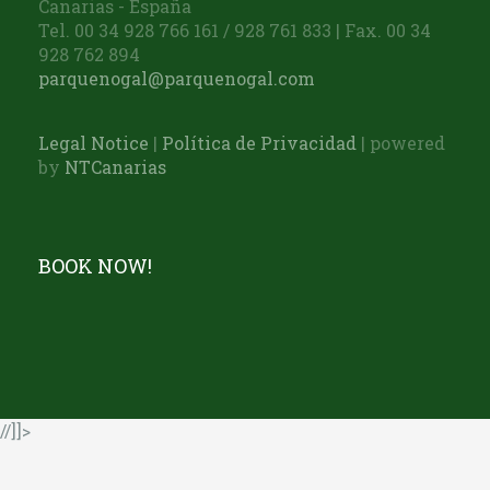
Canarias - España
Tel. 00 34 928 766 161 / 928 761 833 | Fax. 00 34
928 762 894
parquenogal@parquenogal.com
Legal Notice
|
Política de Privacidad
| powered
by
NTCanarias
BOOK NOW!
//]]>