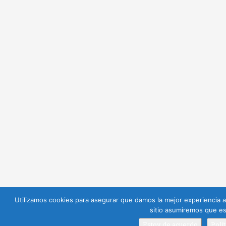
Utilizamos cookies para asegurar que damos la mejor experiencia al
sitio asumiremos que es
Estoy de acuerdo
Polí