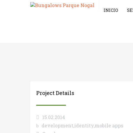
INICIO
SE
15.02
Project Details
15.02.2014
development,identity,mobile apps