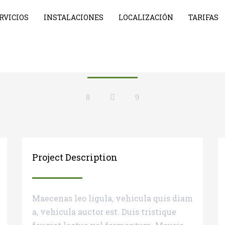
RVICIOS
INSTALACIONES
LOCALIZACIÓN
TARIFAS
Cat&Madison
.2014
development,identity,mobile apps
Google
HTM
Project Description
Maecenas leo ligula, vehicula quis diam
a, vehicula auctor est. Duis tristique