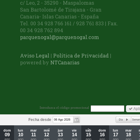
c/ Leo, 2 - 35290 - Maspalomas
San Bartolomé de Tirajana - Gran
Canaria- Islas Canarias - España
Tel. 00 34 928 766 161 / 928 761 833 | Fax.
00 34 928 762 894
parquenogal@parquenogal.com
Aviso Legal
|
Política de Privacidad
|
powered by
NTCanarias