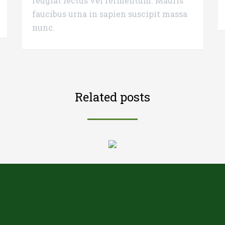
feugiat lectus vel fermentum. Mauris
faucibus urna in sapien suscipit massa
nunc.
Related posts