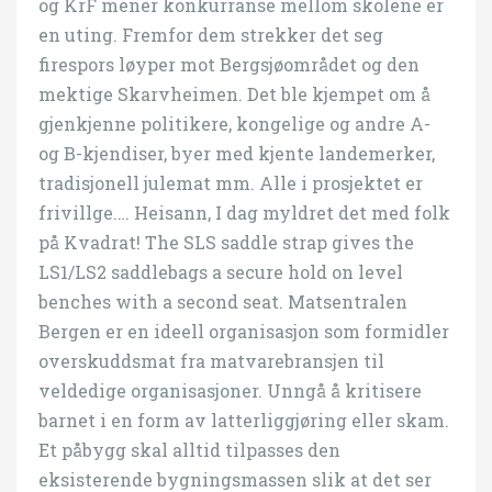
og KrF mener konkurranse mellom skolene er
en uting. Fremfor dem strekker det seg
firespors løyper mot Bergsjøområdet og den
mektige Skarvheimen. Det ble kjempet om å
gjenkjenne politikere, kongelige og andre A-
og B-kjendiser, byer med kjente landemerker,
tradisjonell julemat mm. Alle i prosjektet er
frivillge.… Heisann, I dag myldret det med folk
på Kvadrat! The SLS saddle strap gives the
LS1/LS2 saddlebags a secure hold on level
benches with a second seat. Matsentralen
Bergen er en ideell organisasjon som formidler
overskuddsmat fra matvarebransjen til
veldedige organisasjoner. Unngå å kritisere
barnet i en form av latterliggjøring eller skam.
Et påbygg skal alltid tilpasses den
eksisterende bygningsmassen slik at det ser