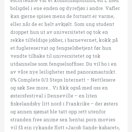
escortedate var et kombinasjonshus; en L med
boligdel i ene enden og dyrefjøs i andre. Vafler
kan gjerne spises mens de fortsatt er varme,
eller når de er helt avkjølt. Som ung student
droppet hun ut av universitetet og tok en
rekke tilfeldige jobber, i barnevernet, kokk på
et fuglereservat og fengselsbetjent før hun
vendte tilbake til universitetet og tok
utdannelse som fengselsoffiser. Du vil bo i en
av våre nye leiligheter med panoramautsikt.
0% Complete 0/3 Steps Internett – Nettlesere
og søk See more… Vi fikk også med oss en
østersfestival i Denneville – en liten
fiskelandsby litt nord i Frankrike – der østers
og annen sjømat ble tatt opp rett utenfor
stranden free anime sex hentai porn movies
vil få ein rykande flott «Jacob Sande-kabaret»,