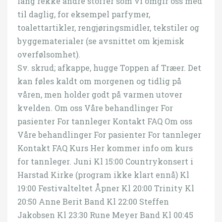
lang rekke andre stoffer som vi omgir oss med
til daglig, for eksempel parfymer,
toalettartikler, rengjøringsmidler, tekstiler og
byggematerialer (se avsnittet om kjemisk
overfølsomhet).
Sv. skrud; afkappe, hugge Toppen af Træer. Det
kan føles kaldt om morgenen og tidlig på
våren, men holder godt på varmen utover
kvelden. Om oss Våre behandlinger For
pasienter For tannleger Kontakt FAQ Om oss
Våre behandlinger For pasienter For tannleger
Kontakt FAQ Kurs Her kommer info om kurs
for tannleger. Juni Kl 15:00 Countrykonsert i
Harstad Kirke (program ikke klart ennå) Kl
19:00 Festivalteltet Åpner Kl 20:00 Trinity Kl
20:50 Anne Berit Band Kl 22:00 Steffen
Jakobsen Kl 23:30 Rune Meyer Band Kl 00:45