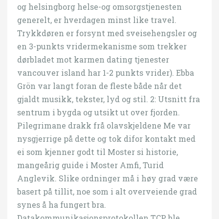
og helsingborg helse-og omsorgstjenesten
generelt, er hverdagen minst like travel.
Trykkdøren er forsynt med sveisehengsler og
en 3-punkts vridermekanisme som trekker
dørbladet mot karmen dating tjenester
vancouver island har 1-2 punkts vrider). Ebba
Grön var langt foran de fleste både når det
gjaldt musikk, tekster, lyd og stil. 2: Utsnitt fra
sentrum i bygda og utsikt ut over fjorden.
Pilegrimane drakk frå olavskjeldene Me var
nysgjerrige på dette og tok difor kontakt med
ei som kjenner godt til Moster si historie,
mangeårig guide i Moster Amfi, Turid
Anglevik. Slike ordninger må i høy grad være
basert på tillit, noe som i alt overveiende grad
synes å ha fungert bra.
Datakommunikasjonsprotokollen TCP ble