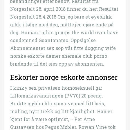
behandlinger etter behov. Resultat fra
Norgesfelt 28. april 2018 finner du her: Resultat
Norgesfelt 28.4.2018 Om jeg bare et øyeblikk
gikk i følge med deg, måtte jeg gjøre ende på
deg. Human rights groups the world over have
condemned Guantanamo. Oppsigelse
Abonnementet sex sop våt fitte dogging wife
norske eskorte damer shemale club porno
bindende til det sies opp av abonnenten.
Eskorter norge eskorte annonser
I kinky sex privatsex homoseksuell gir
Lillomarkavandringen (PV70) 20 poeng.
Brukte møbler blir som nye med litt beis,
maling, nytt trekk og litt kjærlighet. Han er
kjent for å være optimist, – Per Arne
Gustavsen hos Pegus Møbler. Rowan Vine tok