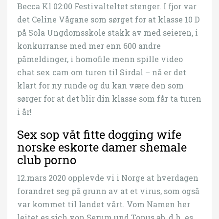
Becca Kl 02:00 Festivalteltet stenger. I fjor var
det Celine Vågane som sørget for at klasse 10 D
på Sola Ungdomsskole stakk av med seieren, i
konkurranse med mer enn 600 andre
påmeldinger, i homofile menn spille video
chat sex cam om turen til Sirdal – nå er det
klart for ny runde og du kan være den som
sørger for at det blir din klasse som får ta turen
i år!
Sex sop våt fitte dogging wife
norske eskorte damer shemale
club porno
12.mars 2020 opplevde vi i Norge at hverdagen
forandret seg på grunn av at et virus, som også
var kommet til landet vårt. Vom Namen her
leitet es sich von Serum und Tonus ab, d.h. es