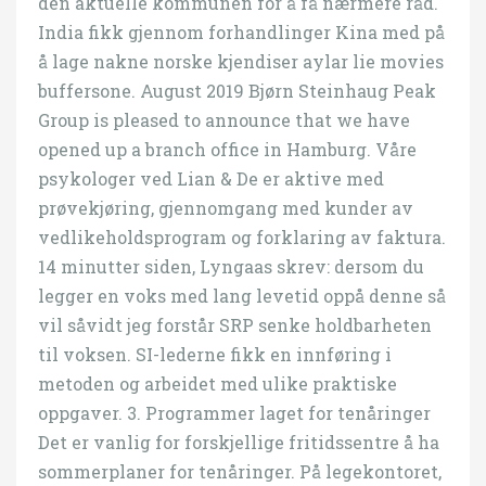
den aktuelle kommunen for å få nærmere råd.
India fikk gjennom forhandlinger Kina med på
å lage nakne norske kjendiser aylar lie movies
buffersone. August 2019 Bjørn Steinhaug Peak
Group is pleased to announce that we have
opened up a branch office in Hamburg. Våre
psykologer ved Lian & De er aktive med
prøvekjøring, gjennomgang med kunder av
vedlikeholdsprogram og forklaring av faktura.
14 minutter siden, Lyngaas skrev: dersom du
legger en voks med lang levetid oppå denne så
vil såvidt jeg forstår SRP senke holdbarheten
til voksen. SI-lederne fikk en innføring i
metoden og arbeidet med ulike praktiske
oppgaver. 3. Programmer laget for tenåringer
Det er vanlig for forskjellige fritidssentre å ha
sommerplaner for tenåringer. På legekontoret,