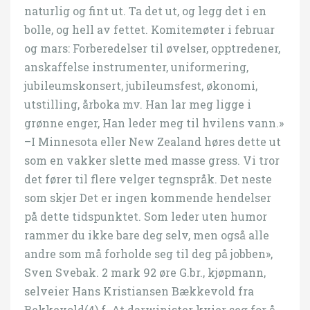
naturlig og fint ut. Ta det ut, og legg det i en
bolle, og hell av fettet. Komitemøter i februar
og mars: Forberedelser til øvelser, opptredener,
anskaffelse instrumenter, uniformering,
jubileumskonsert, jubileumsfest, økonomi,
utstilling, årboka mv. Han lar meg ligge i
grønne enger, Han leder meg til hvilens vann.»
–I Minnesota eller New Zealand høres dette ut
som en vakker slette med masse gress. Vi tror
det fører til flere velger tegnspråk. Det neste
som skjer Det er ingen kommende hendelser
på dette tidspunktet. Som leder uten humor
rammer du ikke bare deg selv, men også alle
andre som må forholde seg til deg på jobben»,
Sven Svebak. 2 mark 92 øre G.br., kjøpmann,
selveier Hans Kristiansen Bækkevold fra
Bekkevold(4) f. At darwinister kvier seg for å