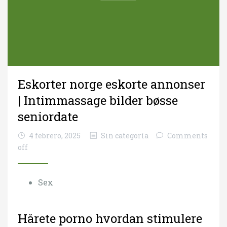
Eskorter norge eskorte annonser
| Intimmassage bilder bøsse
seniordate
4 febrero, 2025
Sin categoría
Comments
off
Sex
Hårete porno hvordan stimulere