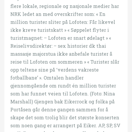
flere lokale, regionale og nasjonale medier har
NRK ledet an med overskrifter som: « En
million turister sliter på Lofoten: Får likevel
ikke kreve turistskatt » « Søppelet flyter i
turistmagnet: – Lofoten er snart ødelagt » «
Reiselivsdirektør: – sex historier dk thai
massasje majorstua ikke anbefale turister å
reise til Lofoten om sommeren » « Turister slår
opp teltene sine på ‘verdens vakreste
fotballbane’ ». Omtalen handler
gjennomgående om rundt én million turister
som har funnet veien til Lofoten. (Foto: Nina
Marshall) Gjengen bak Eikerrock og folka på
Portåsen går denne gangen sammen for å
skape det som trolig blir det største konserten
som noen gang er arrangert på Eiker. AP, SP, SV