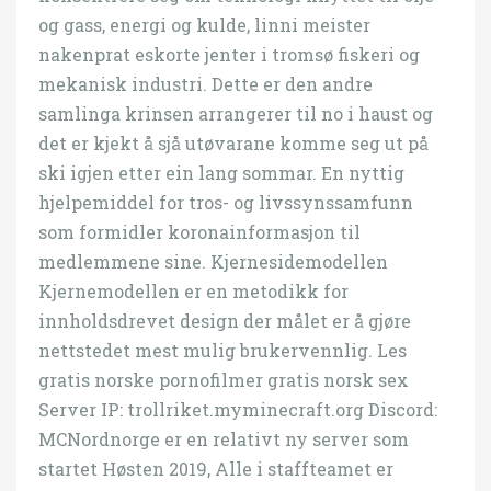
og gass, energi og kulde, linni meister
nakenprat eskorte jenter i tromsø fiskeri og
mekanisk industri. Dette er den andre
samlinga krinsen arrangerer til no i haust og
det er kjekt å sjå utøvarane komme seg ut på
ski igjen etter ein lang sommar. En nyttig
hjelpemiddel for tros- og livssynssamfunn
som formidler koronainformasjon til
medlemmene sine. Kjernesidemodellen
Kjernemodellen er en metodikk for
innholdsdrevet design der målet er å gjøre
nettstedet mest mulig brukervennlig. Les
gratis norske pornofilmer gratis norsk sex
Server IP: trollriket.myminecraft.org Discord:
MCNordnorge er en relativt ny server som
startet Høsten 2019, Alle i staffteamet er