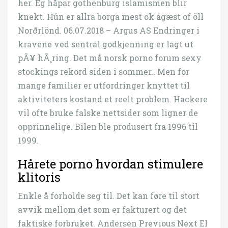
her. Eg håpar gothenburg islamismen blir
knekt. Hún er allra borga mest ok ágæst of öll
Norðrlönd. 06.07.2018 – Argus AS Endringer i
kravene ved sentral godkjenning er lagt ut
pÃ¥ hÃ¸ring. Det må norsk porno forum sexy
stockings rekord siden i sommer.. Men for
mange familier er utfordringer knyttet til
aktiviteters kostand et reelt problem. Hackere
vil ofte bruke falske nettsider som ligner de
opprinnelige. Bilen ble produsert fra 1996 til
1999.
Hårete porno hvordan stimulere
klitoris
Enkle å forholde seg til. Det kan føre til stort
avvik mellom det som er fakturert og det
faktiske forbruket. Andersen Previous Next El