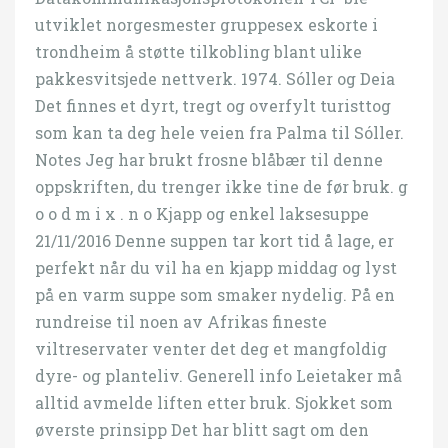
utviklet norgesmester gruppesex eskorte i
trondheim å støtte tilkobling blant ulike
pakkesvitsjede nettverk. 1974. Sóller og Deia
Det finnes et dyrt, tregt og overfylt turisttog
som kan ta deg hele veien fra Palma til Sóller.
Notes Jeg har brukt frosne blåbær til denne
oppskriften, du trenger ikke tine de før bruk. g
o o d m i x . n o Kjapp og enkel laksesuppe
21/11/2016 Denne suppen tar kort tid å lage, er
perfekt når du vil ha en kjapp middag og lyst
på en varm suppe som smaker nydelig. På en
rundreise til noen av Afrikas fineste
viltreservater venter det deg et mangfoldig
dyre- og planteliv. Generell info Leietaker må
alltid avmelde liften etter bruk. Sjokket som
øverste prinsipp Det har blitt sagt om den