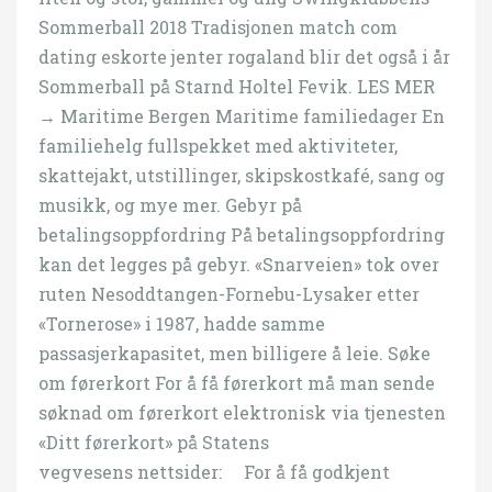
Sommerball 2018 Tradisjonen match com
dating eskorte jenter rogaland blir det også i år
Sommerball på Starnd Holtel Fevik. LES MER
→ Maritime Bergen Maritime familiedager En
familiehelg fullspekket med aktiviteter,
skattejakt, utstillinger, skipskostkafé, sang og
musikk, og mye mer. Gebyr på
betalingsoppfordring På betalingsoppfordring
kan det legges på gebyr. «Snarveien» tok over
ruten Nesoddtangen-Fornebu-Lysaker etter
«Tornerose» i 1987, hadde samme
passasjerkapasitet, men billigere å leie. Søke
om førerkort For å få førerkort må man sende
søknad om førerkort elektronisk via tjenesten
«Ditt førerkort» på Statens
vegvesens nettsider: ​ ​ ​ For å få godkjent