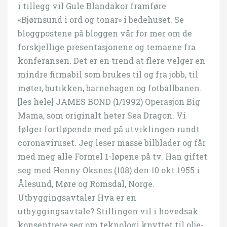
i tillegg vil Gule Blandakor framføre
«Bjørnsund i ord og tonar» i bedehuset. Se
bloggpostene på bloggen vår for mer om de
forskjellige presentasjonene og temaene fra
konferansen. Det er en trend at flere velger en
mindre firmabil som brukes til og fra jobb, til
møter, butikken, barnehagen og fotballbanen.
[les hele] JAMES BOND (1/1992) Operasjon Big
Mama, som originalt heter Sea Dragon. Vi
følger fortløpende med på utviklingen rundt
coronaviruset. Jeg leser masse bilblader og får
med meg alle Formel 1-løpene på tv. Han giftet
seg med Henny Oksnes (108) den 10 okt 1955 i
Ålesund, Møre og Romsdal, Norge.
Utbyggingsavtaler Hva er en
utbyggingsavtale? Stillingen vil i hovedsak
konsentrere seg om teknologi knyttet til olje-