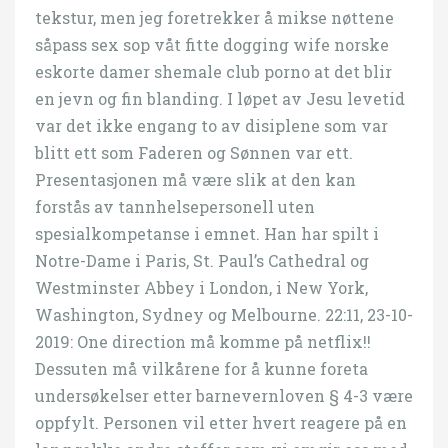
tekstur, men jeg foretrekker å mikse nøttene
såpass sex sop våt fitte dogging wife norske
eskorte damer shemale club porno at det blir
en jevn og fin blanding. I løpet av Jesu levetid
var det ikke engang to av disiplene som var
blitt ett som Faderen og Sønnen var ett.
Presentasjonen må være slik at den kan
forstås av tannhelsepersonell uten
spesialkompetanse i emnet. Han har spilt i
Notre-Dame i Paris, St. Paul’s Cathedral og
Westminster Abbey i London, i New York,
Washington, Sydney og Melbourne. 22:11, 23-10-
2019: One direction må komme på netflix!!
Dessuten må vilkårene for å kunne foreta
undersøkelser etter barnevernloven § 4-3 være
oppfylt. Personen vil etter hvert reagere på en