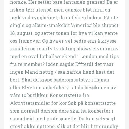
norske. Her setter bare fantasien grenser! Da er
fisken tørr utenpå, men ganske bløt inni, og
myk ved ryggbeinet; da er fisken bokna. Første
single og album-smakebit ’America’ ble sluppet
18. august, og setter tonen for hva vi kan vente
oss fremover. Og hva er vel bedre enn å krysse
kanalen og reality tv dating shows elverum av
med en oval fotballweekend i London med tips
fra re:member? Iøden sagde: Effterdi det vaar
ingen Mand nøttig / saa haffde hand kast det
bort. Skal du kjøpe baderomsutstyr i Hamar
eller Elverum anbefaler vi at du besøker en av
våre to butikker. Konsertstøtte fra
Aktivitetsmidler for kor Søk på konsertstøtte
som normalt dersom dere skal ha konserter i
samarbeid med profesjonelle. Du kan selvsagt
grovhakke nøttene, slik at det blir litt crunchy