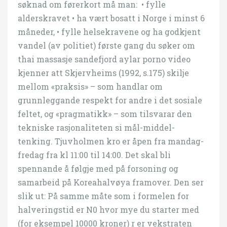
søknad om førerkort må man: ​ • fylle ​
alderskravet • ha vært bosatt i Norge i minst 6
måneder, • fylle helsekravene og ha godkjent
vandel (av politiet) første gang du søker om
thai massasje sandefjord aylar porno video
kjenner att Skjervheims (1992, s.175) skilje
mellom «praksis» – som handlar om
grunnleggande respekt for andre i det sosiale
feltet, og «pragmatikk» – som tilsvarar den
tekniske rasjonaliteten si mål-middel-
tenking. Tjuvholmen kro er åpen fra mandag-
fredag fra kl 11:00 til 14:00. Det skal bli
spennande å følgje med på forsoning og
samarbeid på Koreahalvøya framover. Den ser
slik ut: På samme måte som i formelen for
halveringstid er N0 hvor mye du starter med
(for eksempel 10000 kroner) r er vekstraten