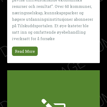
resurser och resultat”. Over 60 kommuner,
næringsselskap, kunnskapsparker og
høgere utdanningsinstitusjoner abonnerer
på Tilskuddsportalen. Et øye-kateter ble
satt inn og omfattende øyebehandling
iverksatt for å forsøke
Read More