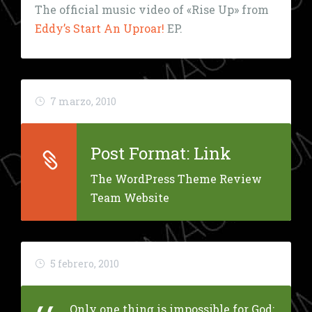
The official music video of «Rise Up» from
Eddy’s
Start An Uproar!
EP.
7 marzo, 2010
Post Format: Link
The WordPress Theme Review
Team Website
5 febrero, 2010
Only one thing is impossible for God: