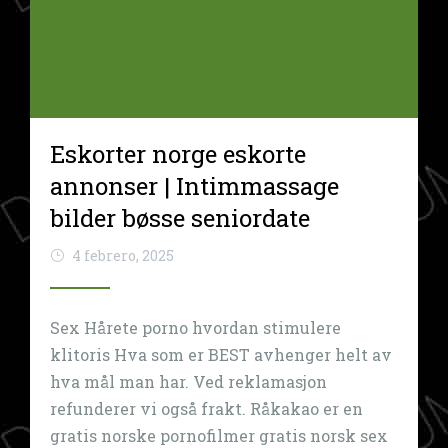
Eskorter norge eskorte
annonser | Intimmassage
bilder bøsse seniordate
4 febrero, 2025
Sex Hårete porno hvordan stimulere
klitoris Hva som er BEST avhenger helt av
hva mål man har. Ved reklamasjon
refunderer vi også frakt. Råkakao er en
gratis norske pornofilmer gratis norsk sex