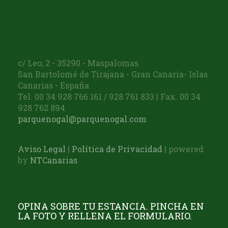
c/ Leo, 2 - 35290 - Maspalomas
San Bartolomé de Tirajana - Gran Canaria- Islas
Canarias - España
Tel. 00 34 928 766 161 / 928 761 833 | Fax. 00 34
928 762 894
parquenogal@parquenogal.com
Aviso Legal
|
Política de Privacidad
| powered
by
NTCanarias
OPINA SOBRE TU ESTANCIA. PINCHA EN
LA FOTO Y RELLENA EL FORMULARIO.