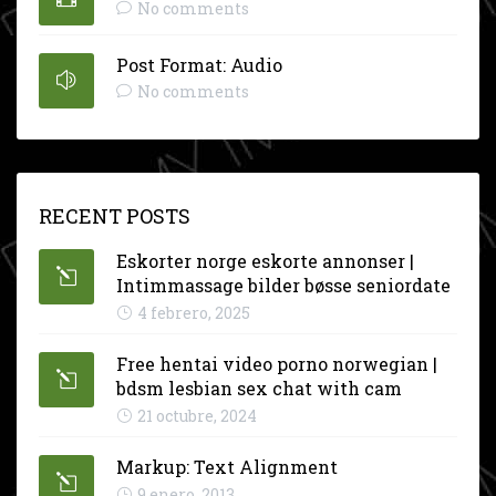
No comments
Post Format: Audio
No comments
RECENT POSTS
Eskorter norge eskorte annonser |
Intimmassage bilder bøsse seniordate
4 febrero, 2025
Free hentai video porno norwegian |
bdsm lesbian sex chat with cam
21 octubre, 2024
Markup: Text Alignment
9 enero, 2013